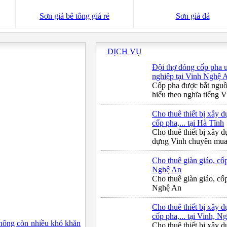
Sơn giả bê tông giá rẻ
Sơn giả đá
DỊCH VỤ
Đội thợ đóng cốp pha u
nghiệp tại Vinh Nghệ 
Cốp pha được bắt nguồ
hiểu theo nghĩa tiếng Vi
Cho thuê thiết bị xây d
cốp pha,... tại Hà Tĩnh
Cho thuê thiết bị xây d
dựng Vinh chuyên mua b
Cho thuê giàn giáo, cố
Nghệ An
Cho thuê giàn giáo, cố
Nghệ An
Cho thuê thiết bị xây d
cốp pha,... tại Vinh, N
hông còn nhiều khó khăn
Cho thuê thiết bị xây d