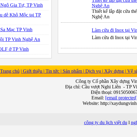
Thiết kế lắp đặt cửa thé
 Ngô Gia Tự, TP Vinh
Nghệ An
Thiết kế lắp đặt cửa thé
ẩu dê Khô Mộc tại TP
Nghệ An
ê Sa Mạc TP Vinh
Làm cửa đi Inox tại V
Làm cửa đi Inox tại V
uội TP Vinh Nghệ An
GOLF ở TP Vinh
Trang chủ
| Giới thiệu
| Tin tức
| Sản phẩm
| Dịch vụ
| Xây dựng
| Vệ 
Công ty Cổ phần Xây dựng V
Địa chỉ: Cầu vượt Nghi Liên - TP V
Điện thoại: 091505006
Email:
[email protected
Website: http://xaydungvin
công ty du lịch việt du
l
ng